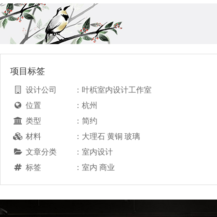
项目标签
设计公司
：
叶梹室内设计工作室
位置
：
杭州
类型
：
简约
材料
：
大理石 黄铜 玻璃
文章分类
：
室内设计
标签
：
室内 商业