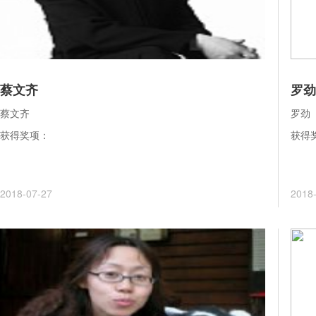
蔡文齐
罗劲
蔡文齐
罗劲
获得奖项：
获得
2018-07-27
2018