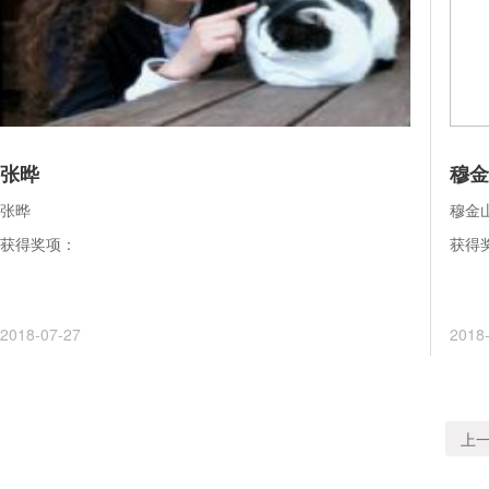
张晔
穆金
张晔
穆金
获得奖项：
获得
2018-07-27
2018
上