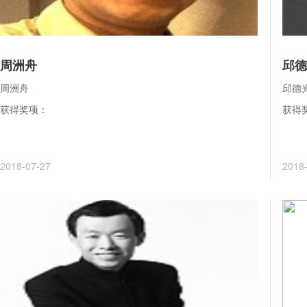
周洲舟
邱德
周洲舟
邱德
获得奖项：
获得
2018-07-27
2018