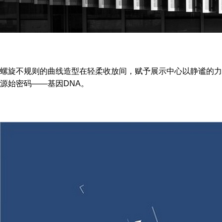
螺旋不规则的曲线造型在轻柔收放间，赋予展示中心以静谧的力
源始密码——基因DNA。