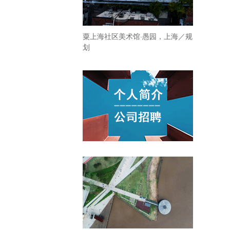
粟上海社区美术馆·愚园，上海／规
划